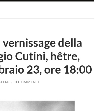
l vernissage della
io Cutini, hêtre,
braio 23, ore 18:00
ALLIA
/
0 COMMENTI