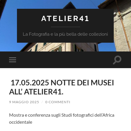
ATELIER41
La Fotografia e la più bella delle collezioni
Attiva/
Attiva/disattiva
il
il
campo
menu
di
sui
ricerca
17.05.2025 NOTTE DEI MUSEI
dispositivi
mobili
ALL’ ATELIER41.
9 MAGGIO 2025
/
0 COMMENTI
Mostra e conferenza sugli Studi fotografici dell’Africa
occidentale