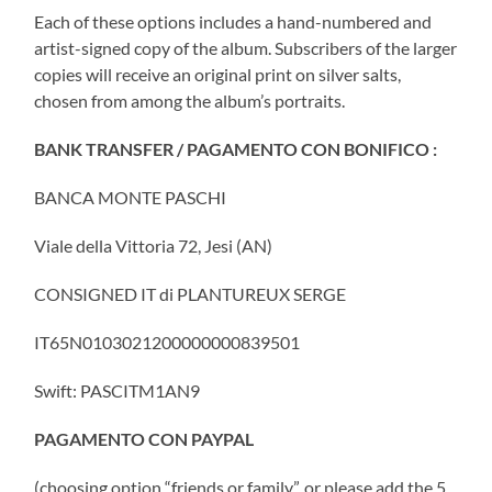
Each of these options includes a hand-numbered and
artist-signed copy of the album. Subscribers of the larger
copies will receive an original print on silver salts,
chosen from among the album’s portraits.
BANK TRANSFER / PAGAMENTO CON BONIFICO :
BANCA MONTE PASCHI
Viale della Vittoria 72, Jesi (AN)
CONSIGNED IT di PLANTUREUX SERGE
IT65N0103021200000000839501
Swift: PASCITM1AN9
PAGAMENTO CON PAYPAL
(choosing option “friends or family”, or please add the 5