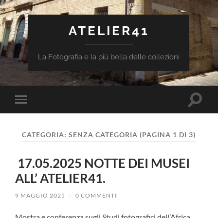
ATELIER41
La Fotografia e la più bella delle collezioni
Attiva/
Attiva/disattiva
il
il
campo
menu
di
sui
ricerca
CATEGORIA:
SENZA CATEGORIA
(PAGINA 1 DI 3)
dispositivi
mobili
17.05.2025 NOTTE DEI MUSEI
ALL’ ATELIER41.
9 MAGGIO 2025
/
0 COMMENTI
Mostra e conferenza sugli Studi fotografici dell’Africa