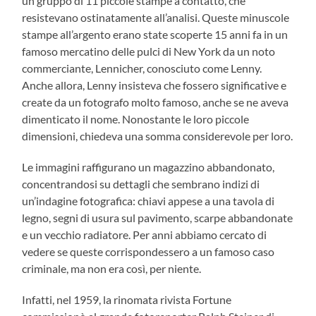
un gruppo di 11 piccole stampe a contatto, che
resistevano ostinatamente all’analisi. Queste minuscole
stampe all’argento erano state scoperte 15 anni fa in un
famoso mercatino delle pulci di New York da un noto
commerciante, Lennicher, conosciuto come Lenny.
Anche allora, Lenny insisteva che fossero significative e
create da un fotografo molto famoso, anche se ne aveva
dimenticato il nome. Nonostante le loro piccole
dimensioni, chiedeva una somma considerevole per loro.
Le immagini raffigurano un magazzino abbandonato,
concentrandosi su dettagli che sembrano indizi di
un’indagine fotografica: chiavi appese a una tavola di
legno, segni di usura sul pavimento, scarpe abbandonate
e un vecchio radiatore. Per anni abbiamo cercato di
vedere se queste corrispondessero a un famoso caso
criminale, ma non era così, per niente.
Infatti, nel 1959, la rinomata rivista Fortune