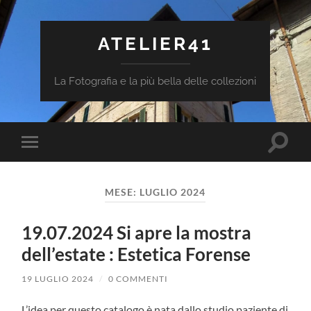
ATELIER41
La Fotografia e la più bella delle collezioni
Attiva/
Attiva/disattiva
il
il
campo
menu
di
sui
ricerca
MESE:
LUGLIO 2024
dispositivi
mobili
19.07.2024 Si apre la mostra
dell’estate : Estetica Forense
19 LUGLIO 2024
/
0 COMMENTI
L’idea per questo catalogo è nata dallo studio paziente di