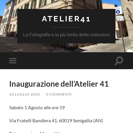
ATELIER41
La Fotografia e la più bella delle collezioni
Attiva/
Attiva/disattiva
il
il
campo
menu
di
sui
ricerca
Inaugurazione dell’Atelier 41
dispositivi
mobili
10 LUGLIO 2020
/
0 COMMENTI
Sabato 1 Agosto alle ore 19
Via Fratelli Bandiera 41, 60019 Senigallia (AN)