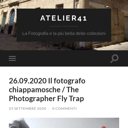
ATELIER41
La Fotografia e la più bella delle collezioni
Attiva/
Attiva/disattiva
il
il
campo
menu
di
sui
ricerca
26.09.2020 Il fotografo
dispositivi
mobili
chiappamosche / The
Photographer Fly Trap
25 SETTEMBRE 2020
/
0 COMMENTI