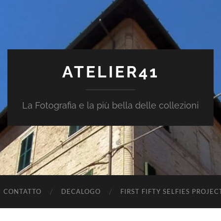
ATELIER41
La Fotografia e la più bella delle collezioni
CONTATTO
DECALOGO
FIRST FIFTY SELFIES PROJEC